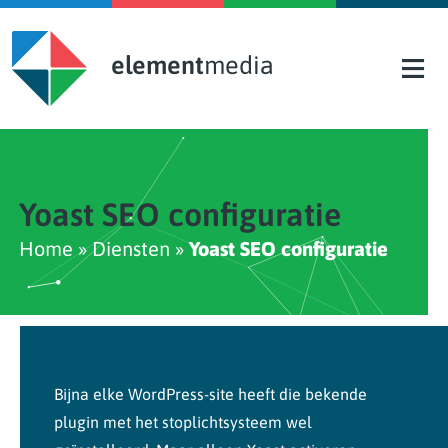
Skip to content
element
media
Yoast SEO configuratie
Home
»
Diensten
»
Yoast SEO configuratie
Bijna elke WordPress-site heeft die bekende
plugin met het stoplichtsysteem wel